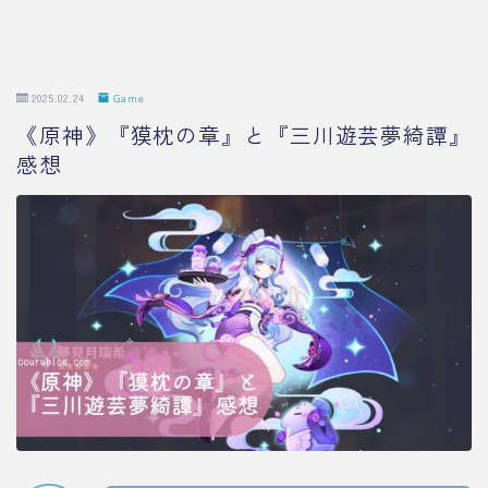
2025.02.24
Game
《原神》『獏枕の章』と『三川遊芸夢綺譚』
感想