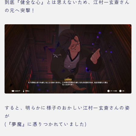
到底『健全な心』とは思えないため、江村一玄斎さん
の元へ突撃！
すると、明らかに様子のおかしい江村一玄斎さんの姿
が
(『夢魔』に憑りつかれていました)