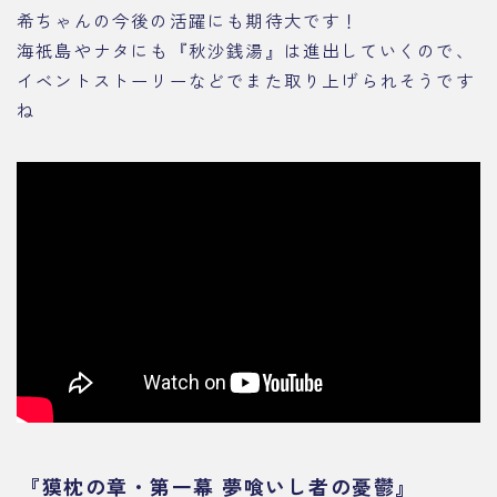
希ちゃんの今後の活躍にも期待大です！
海祇島やナタにも『秋沙銭湯』は進出していくので、
イベントストーリーなどでまた取り上げられそうです
ね
『獏枕の章・第一幕 夢喰いし者の憂鬱』