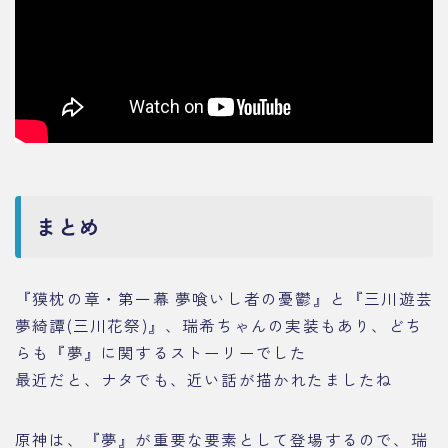
まとめ
『獏枕の章・第一幕 夢喰いし者の憂鬱』と『三川遊芸
夢綺譚(三川花祭)』、瑞希ちゃんの実装もあり、どち
らも『夢』に関するストーリーでした
最近だと、ナタでも、近い話が描かれたましたね
原神は、『夢』が重要な要素として登場するので、瑞