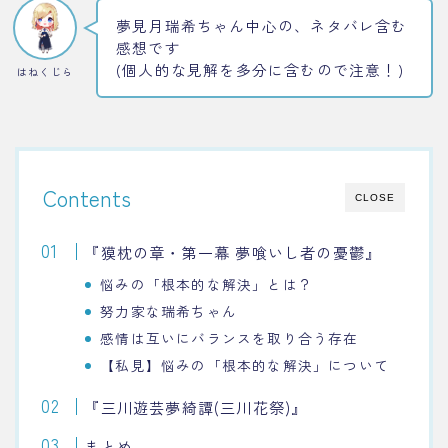
夢見月瑞希ちゃん中心の、ネタバレ含む
感想です
(個人的な見解を多分に含むので注意！)
はねくじら
Contents
CLOSE
『獏枕の章・第一幕 夢喰いし者の憂鬱』
悩みの「根本的な解決」とは？
努力家な瑞希ちゃん
感情は互いにバランスを取り合う存在
【私見】悩みの「根本的な解決」について
『三川遊芸夢綺譚(三川花祭)』
まとめ